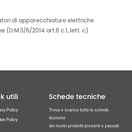
latori di apparecchiature elettriche
 (D.M.3/6/2014 art.8 c.1, lett. c).
k utili
Schede tecniche
acy Policy
Trova e scarica tutte le schede
tecniche
ie Policy
dei nostri prodotti presenti e passati