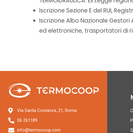
TERMOIDRAULICA. Ex Legge regional
Iscrizione Sezione E del RUI, Regist
Iscrizione Albo Nazionale Gestori 
ed elettroniche, trasportatori di ri
Via Santa Costanza, 21, Roma
C
06 261189
P
info@termocoop.com
S