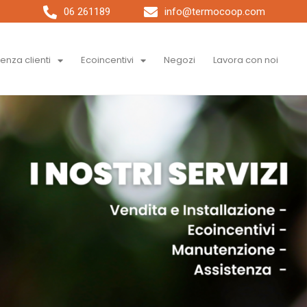
06 261189
info@termocoop.com
tenza clienti
Ecoincentivi
Negozi
Lavora con noi