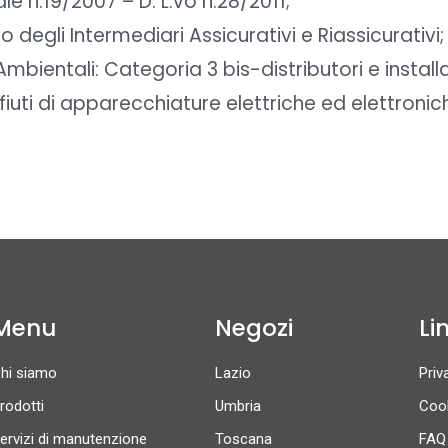
e n.19/2007 – D. L.vo n.28/2011;
ro degli Intermediari Assicurativi e Riassicurativi;
Ambientali: Categoria 3 bis-distributori e instal
fiuti di apparecchiature elettriche ed elettroniche
Menu
Negozi
Lin
hi siamo
Lazio
Priv
rodotti
Umbria
Cook
ervizi di manutenzione
Toscana
FAQ