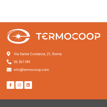
Via Santa Costanza, 21, Roma
06 261189
info@termocoop.com