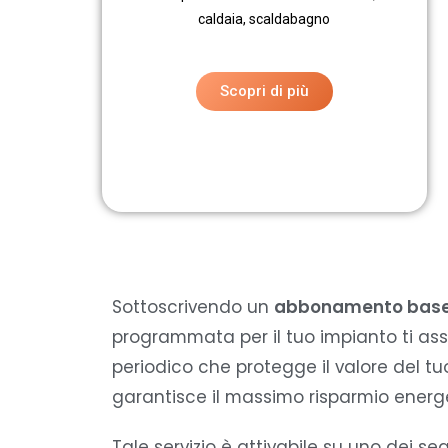
caldaia, scaldabagno
Scopri di più
Sottoscrivendo un
abbonamento bas
programmata per il tuo impianto ti assi
periodico che protegge il valore del tu
garantisce il massimo risparmio energe
Tale servizio è attivabile su uno dei s