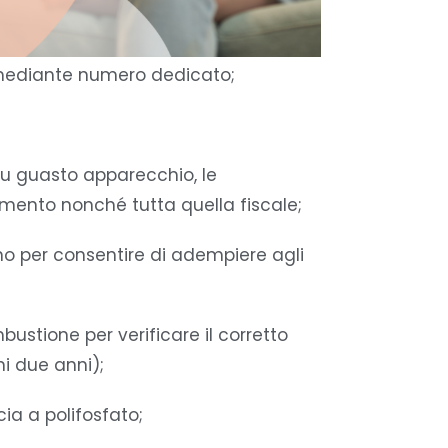
li mediante numero dedicato;
a su guasto apparecchio, le
mento nonché tutta quella fiscale;
o per consentire di adempiere agli
mbustione per verificare il corretto
i due anni);
cia a polifosfato;