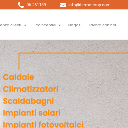
06 261189
info@termocoop.com
tenza clienti
Ecoincentivi
Negozi
Lavora con noi