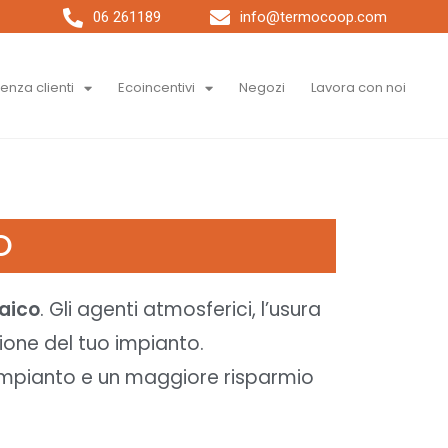
06 261189
info@termocoop.com
tenza clienti
Ecoincentivi
Negozi
Lavora con noi
CO
aico
. Gli agenti atmosferici, l’usura
ione del tuo impianto.
l’impianto e un maggiore risparmio