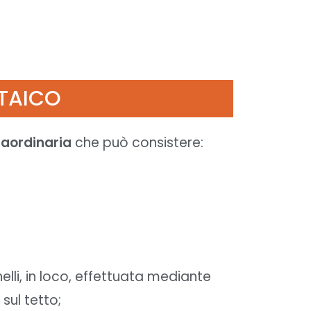
LTAICO
raordinaria
che può consistere:
elli, in loco, effettuata mediante
sul tetto;